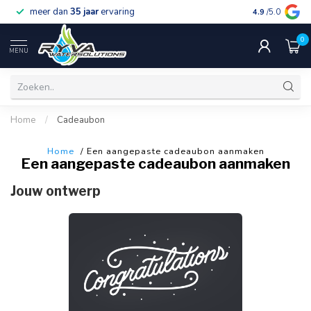
meer dan
35 jaar
ervaring
gratis verzen
4.9
/5.0
0
MENU
Home
/
Cadeaubon
Home
/ Een aangepaste cadeaubon aanmaken
Een aangepaste cadeaubon aanmaken
Jouw ontwerp