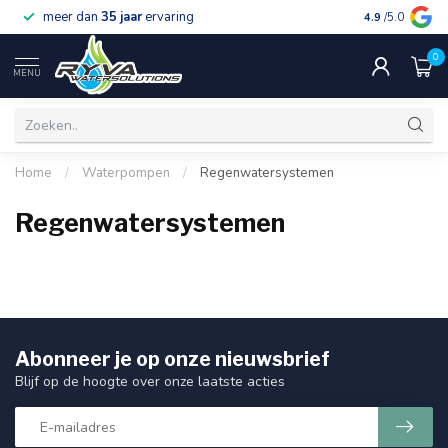
meer dan
35 jaar
ervaring
gratis verzen
4.9
/5.0
0
MENU
Home
/
Waterpompen
/
Regenwatersystemen
Regenwatersystemen
Abonneer je op onze nieuwsbrief
Blijf op de hoogte over onze laatste acties