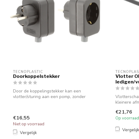
TECNOPLASTIC
TECNOPLAS
Doorkoppelstekker
Vlotter O
ledigen/v
Door de koppelingstekker kan een
vlotter/sturing aan een pomp, zonder
Vlotterscha
schakelaar...
kleinere af
economisc...
€21,76
€16,55
Op voorraad
Niet op voorraad
Vergelij
Vergelijk