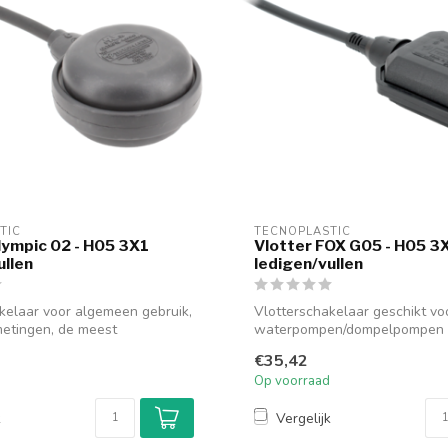
TIC
TECNOPLASTIC
lympic 02 - H05 3X1
Vlotter FOX G05 - H05 3
ullen
ledigen/vullen
kelaar voor algemeen gebruik,
Vlotterschakelaar geschikt vo
metingen, de meest
waterpompen/dompelpompen
professionele automa...
€35,42
Op voorraad
k
Vergelijk