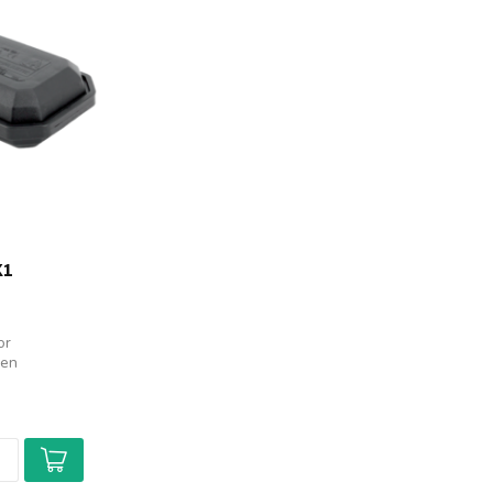
X1
or
 en