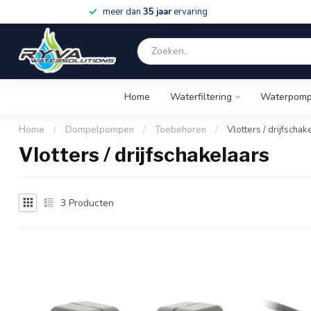
meer dan
35 jaar
ervaring
Home
Waterfiltering
Waterpom
Home
/
Dompelpompen
/
Toebehoren
/
Vlotters / drijfschak
Vlotters / drijfschakelaars
3
Producten