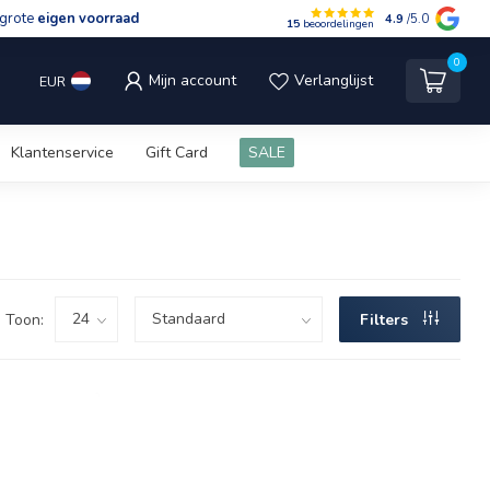
grote
eigen voorraad
4.9
/5.0
15
beoordelingen
0
Mijn account
Verlanglijst
EUR
Klantenservice
Gift Card
SALE
Toon:
Filters