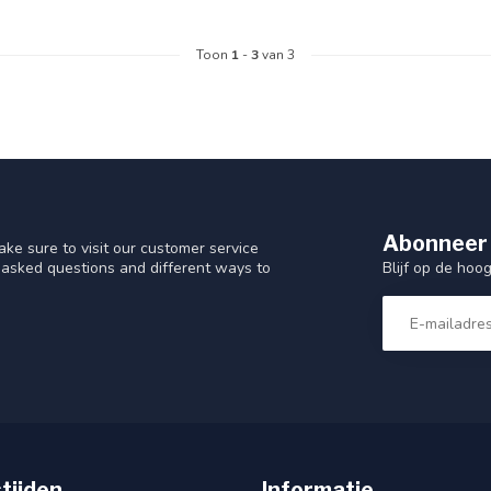
Toon
1
-
3
van 3
Abonneer 
ke sure to visit our customer service
Blijf op de hoo
y asked questions and different ways to
tijden
Informatie