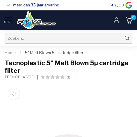
meer dan
35 jaar
ervaring
gratis verzen
4.9
/5.0
0
MENU
Home
/
5" Melt Blown 5µ cartridge filter
Tecnoplastic 5" Melt Blown 5µ cartridge
filter
(0)
TECNOPLASTIC