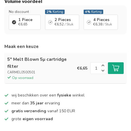
Volume voordeel
No discount
2%
Korting
4%
Korting
1 Piece
2 Pieces
4 Pieces
€6,65
€6,52
/ Stuk
€6,38
/ Stuk
Maak een keuze
5" Melt Blown 5µ cartridge
filter
€6,65
CARMEL0500501
Op voorraad
wij beschikken over een
fysieke
winkel
meer dan
35 jaar
ervaring
gratis verzending
vanaf 150 EUR
grote
eigen voorraad