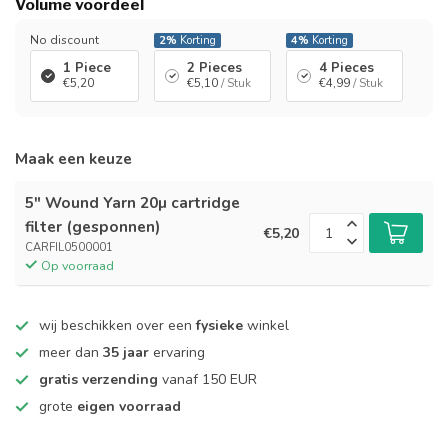
Volume voordeel
No discount
2%
Korting
4%
Korting
1 Piece
2 Pieces
4 Pieces
€5,20
€5,10
/ Stuk
€4,99
/ Stuk
Maak een keuze
5" Wound Yarn 20µ cartridge
filter (gesponnen)
€5,20
CARFIL0500001
Op voorraad
wij beschikken over een
fysieke
winkel
meer dan
35 jaar
ervaring
gratis verzending
vanaf 150 EUR
grote
eigen voorraad