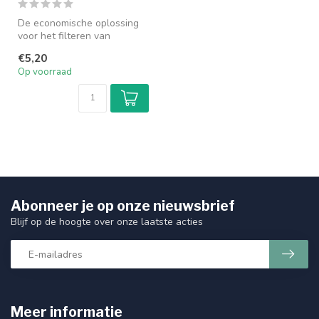
De economische oplossing
voor het filteren van
huishoudelijk water, voor
€5,20
vloeist...
Op voorraad
Abonneer je op onze nieuwsbrief
Blijf op de hoogte over onze laatste acties
Meer informatie