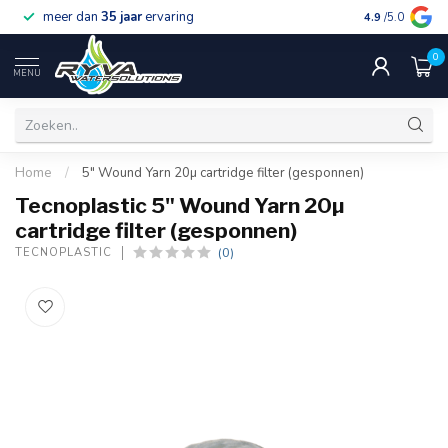
meer dan
35 jaar
ervaring
gratis verzen
4.9
/5.0
0
MENU
Home
/
5" Wound Yarn 20µ cartridge filter (gesponnen)
Tecnoplastic 5" Wound Yarn 20µ
cartridge filter (gesponnen)
(0)
TECNOPLASTIC