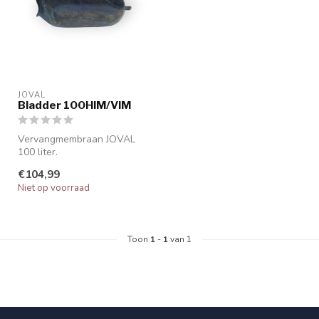
JOVAL
Bladder 100HIM/VIM
Vervangmembraan JOVAL
100 liter.
Exclusief het ventiel
€104,99
Niet op voorraad
Toon
1
-
1
van 1