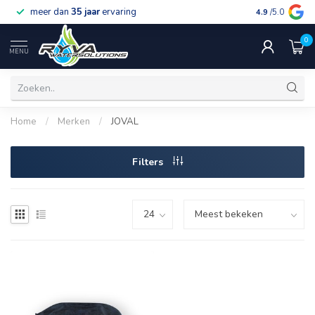
meer dan
35 jaar
ervaring
gratis verzen
4.9
/5.0
0
MENU
Home
/
Merken
/
JOVAL
Filters