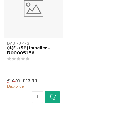
DAB PUMPS
(4)* - (SP) Impeller -
R00005156
€13,30
€16,09
Backorder