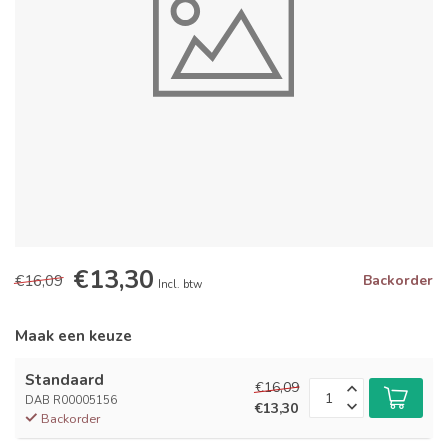
€13,30
€16,09
Backorder
Incl. btw
Maak een keuze
Standaard
€16,09
DAB R00005156
€13,30
Backorder