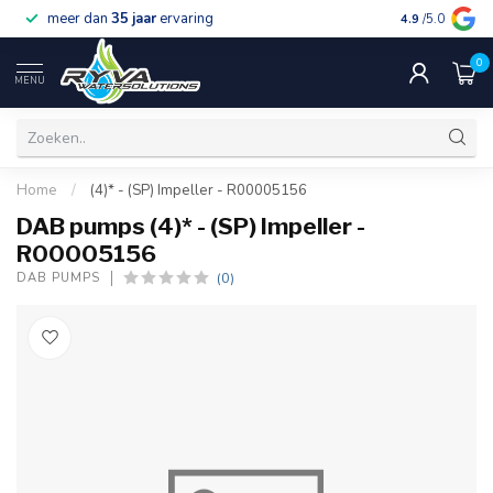
meer dan
35 jaar
ervaring
gratis verzen
4.9
/5.0
0
MENU
Home
/
(4)* - (SP) Impeller - R00005156
DAB pumps (4)* - (SP) Impeller -
R00005156
(0)
DAB PUMPS