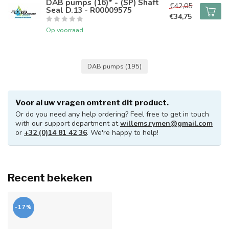
DAB pumps (16)* - (SP) Shaft
€42,05
Seal D.13 - R00009575
€34,75
Op voorraad
DAB pumps
(195)
Voor al uw vragen omtrent dit product.
Or do you need any help ordering? Feel free to get in touch
with our support department at
willems.rymen@gmail.com
or
+32 (0)14 81 42 36
. We're happy to help!
Recent bekeken
-17%