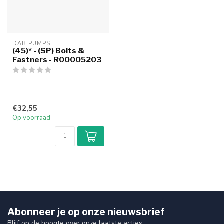
DAB PUMPS
(45)* - (SP) Bolts &
Fastners - R00005203
€32,55
Op voorraad
Abonneer je op onze nieuwsbrief
Blijf op de hoogte over onze laatste acties