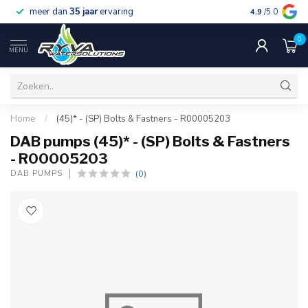
meer dan
35 jaar
ervaring
gratis verzen
4.9
/5.0
0
MENU
Home
/
(45)* - (SP) Bolts & Fastners - R00005203
DAB pumps (45)* - (SP) Bolts & Fastners
- R00005203
(0)
DAB PUMPS