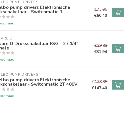
ELBO PUMP DRIVERS
lbo pump drivers Elektronische
€73,09
kschakelaar - Switchmatic 1
€60,40
voorraad
UARE D
are D Drukschakelaar FSG - 2 / 1/4"
€39,93
male
€31,94
voorraad
ELBO PUMP DRIVERS
lbo pump drivers Elektronische
€178,35
kschakelaar - Switchmatic 2T 400V
€147,40
voorraad