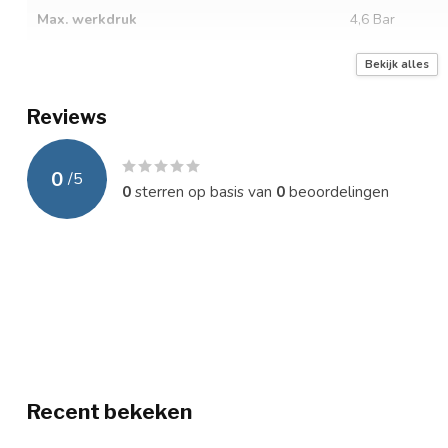
Max. werkdruk
4,6 Bar
Drukmeter
Neen
Bekijk alles
Instelbare schakeldruk
Tussen 1,4 en 
Reviews
Voorzien van terugslagklep
Neen
0
/
5
Droogloopbeveiliging
onder de vorm 
0
sterren op basis van
0
beoordelingen
Thermische motorbescherming
Neen
Voorzien van bekabeling
Neen
Installatie
Horizontaal / V
Recent bekeken