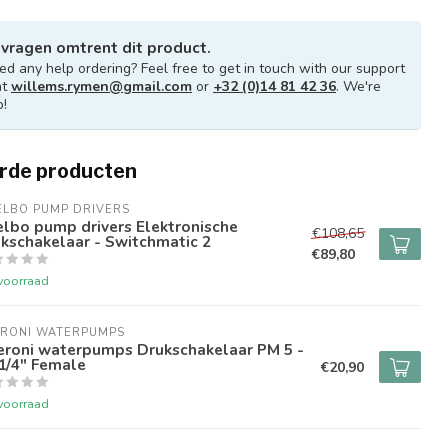
 vragen omtrent dit product.
d any help ordering? Feel free to get in touch with our support
at
willems.rymen@gmail.com
or
+32 (0)14 81 42 36
. We're
p!
rde producten
ELBO PUMP DRIVERS
lbo pump drivers Elektronische
€108,65
kschakelaar - Switchmatic 2
€89,80
voorraad
ERONI WATERPUMPS
eroni waterpumps Drukschakelaar PM 5 -
 1/4" Female
€20,90
voorraad