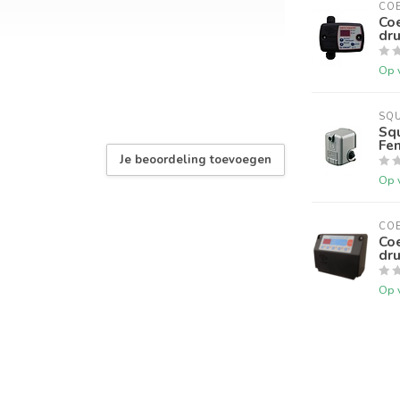
CO
Coe
dru
Op 
4,6 Bar
SQ
Squ
Fe
Je beoordeling toevoegen
van onderdrukbeveiliging
Op 
Gesloten op maandag 20/07/2026
CO
Coe
Beste klanten,
dru
erticaal
Wij zullen gesloten zijn op maandag 20/07/2026
Op 