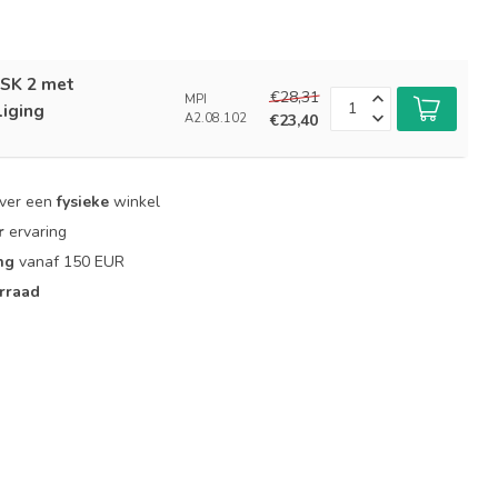
 SK 2 met
€28,31
MPI
liging
A2.08.102
€23,40
over een
fysieke
winkel
r
ervaring
ng
vanaf 150 EUR
rraad