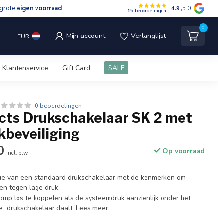
grote
eigen voorraad
4.9
/5.0
15
beoordelingen
0
Mijn account
Verlanglijst
EUR
Klantenservice
Gift Card
SALE
0 beoordelingen
cts Drukschakelaar SK 2 met
kbeveiliging
0
Op voorraad
Incl. btw
tie van een standaard drukschakelaar met de kenmerken om
en tegen lage druk.
p los te koppelen als de systeemdruk aanzienlijk onder het
e drukschakelaar daalt.
Lees meer
.