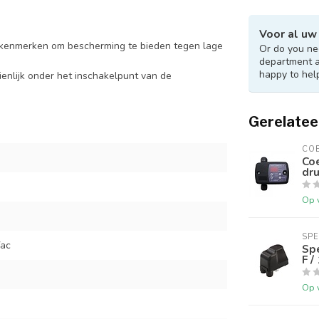
Voor al uw
 kenmerken om bescherming te bieden tegen lage
Or do you nee
department 
happy to hel
nlijk onder het inschakelpunt van de
Gerelatee
CO
Coe
dru
Op 
SP
Vac
Sp
F /
Op 