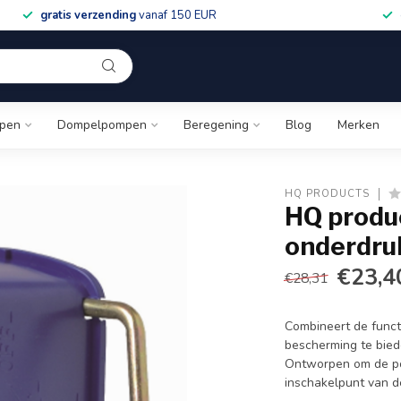
gratis verzending
vanaf 150 EUR
pen
Dompelpompen
Beregening
Blog
Merken
HQ PRODUCTS
HQ produ
onderdru
€23,4
€28,31
Combineert de func
bescherming te bied
Ontworpen om de pom
inschakelpunt van d