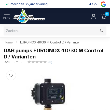
meer dan
35 jaar
ervaring
gratis verzen
4.9
/5.0
0
MENU
Home
/
EUROINOX 40/30 M Control D / Varianten
DAB pumps EUROINOX 40/30 M Control
D / Varianten
(0)
DAB PUMPS