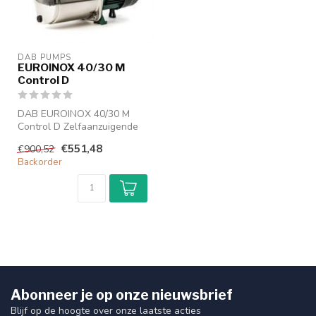
DAB PUMPS
EUROINOX 40/30 M
Control D
DAB EUROINOX 40/30 M
Control D Zelfaanzuigende
meertraps centrifugaalpomp
€551,48
€900,52
Backorder
Zel...
Abonneer je op onze nieuwsbrief
Blijf op de hoogte over onze laatste acties