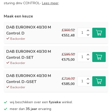
sturing dmv CONTROL-
Lees meer
.
Maak een keuze
DAB EUROINOX 40/30 M
€900,52
Control D
€551,48
Backorder
DAB EUROINOX 40/30 M
€595,50
Control D-SET
€575,00
Backorder
DAB EUROINOX 40/30 M
€716,32
Control D-GSET
€585,00
Backorder
wij beschikken over een
fysieke
winkel
meer dan
35 jaar
ervaring