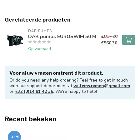
Gerelateerde producten
DAB PUMPS
DAB pumps EUROSWIM 50 M
€817,96
€560,30
Op voorraad
Voor al uw vragen omtrent dit product.
Or do you need any help ordering? Feel free to get in touch
with our support department at
willems.rymen@gmail.com
or
+32 (0)14 81 42 36
. We're happy to help!
Recent bekeken
-33%