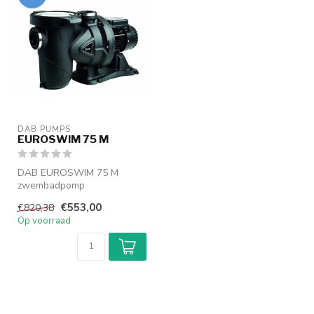
DAB PUMPS
EUROSWIM 75 M
DAB EUROSWIM 75 M
zwembadpomp
Zelfaanzuigende
€553,00
€820,38
centrifugaalpompen met
Op voorraad
hoge
rend...