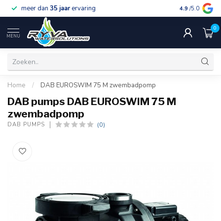
meer dan
35 jaar
ervaring
gratis verzen
4.9
/5.0
0
MENU
Home
/
DAB EUROSWIM 75 M zwembadpomp
DAB pumps DAB EUROSWIM 75 M
zwembadpomp
(0)
DAB PUMPS