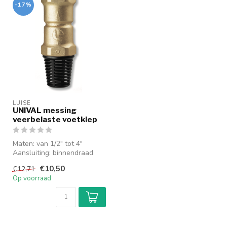
-17%
LUISE
UNIVAL messing
veerbelaste voetklep
Maten: van 1/2" tot 4"
Aansluiting: binnendraad
Deze klep garandeert een
€10,50
€12,71
perfe...
Op voorraad