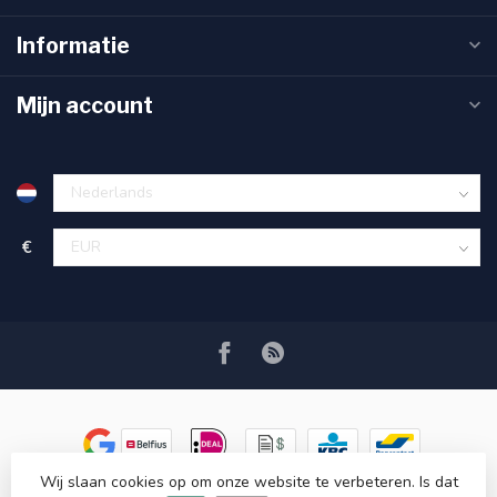
Informatie
Mijn account
€
Wij slaan cookies op om onze website te verbeteren. Is dat
© Copyright 2026 Ryva Watersolutions
- Powered by
Lightspeed
-