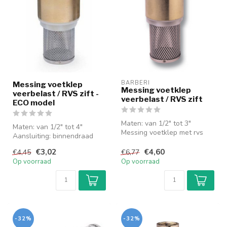
BARBERI
Messing voetklep
Messing voetklep
veerbelast / RVS zift -
veerbelast / RVS zift
ECO model
Maten: van 1/2" tot 3"
Maten: van 1/2" tot 4"
Messing voetklep met rvs
Aansluiting: binnendraad
zuigkorf.
Messing voetklep met rvs
Binnenwerk kunststo...
€3,02
€4,60
€4,45
€6,77
zuigk...
Op voorraad
Op voorraad
-32%
-32%