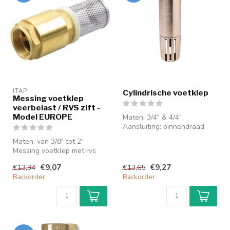
ITAP 
Cylindrische voetklep
Messing voetklep
veerbelast / RVS zift -
Model EUROPE
Maten: 3/4" & 4/4"
Aansluiting: binnendraad
voetkleppen zijn
Maten: van 3/8" tot 2"
monodirectionele ...
Messing voetklep met rvs
zuigkorf.
€9,07
€9,27
€13,34
€13,65
Binnenwerk kunststo...
Backorder
Backorder