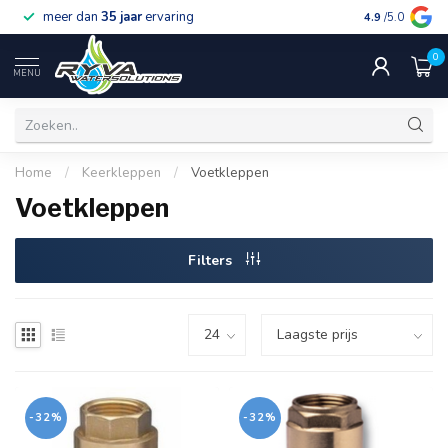
meer dan
35 jaar
ervaring
gratis verzen
4.9
/5.0
0
MENU
Home
/
Keerkleppen
/
Voetkleppen
Voetkleppen
Filters
-32%
-32%