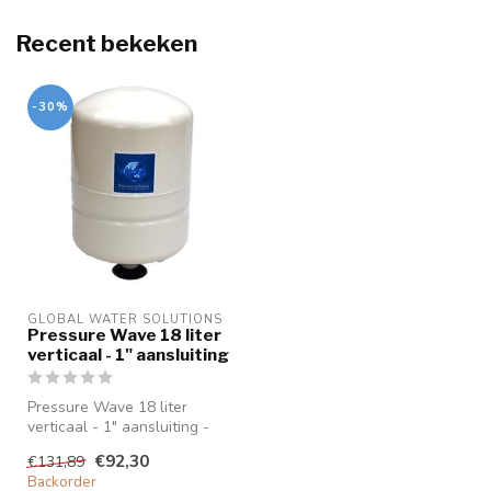
Recent bekeken
-30%
GLOBAL WATER SOLUTIONS
Pressure Wave 18 liter
verticaal - 1" aansluiting
Pressure Wave 18 liter
verticaal - 1" aansluiting -
membraanvat
€92,30
€131,89
Technische info...
Backorder