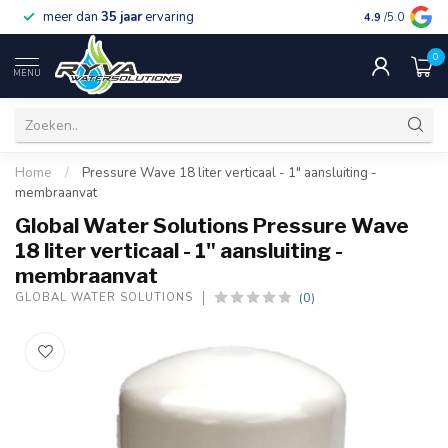
meer dan
35 jaar
ervaring
gratis verzen
4.9
/5.0
0
MENU
Home
/
Pressure Wave 18 liter verticaal - 1" aansluiting -
membraanvat
Global Water Solutions Pressure Wave
18 liter verticaal - 1" aansluiting -
membraanvat
(0)
GLOBAL WATER SOLUTIONS