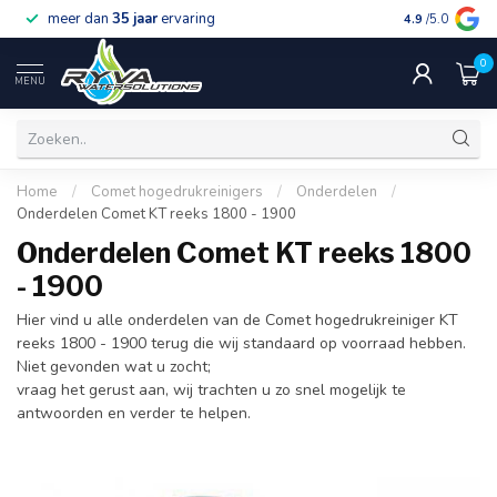
meer dan
35 jaar
ervaring
gratis verzen
4.9
/5.0
0
MENU
Home
/
Comet hogedrukreinigers
/
Onderdelen
/
Onderdelen Comet KT reeks 1800 - 1900
Onderdelen Comet KT reeks 1800
- 1900
Hier vind u alle onderdelen van de Comet hogedrukreiniger KT
reeks 1800 - 1900 terug die wij standaard op voorraad hebben.
Niet gevonden wat u zocht;
vraag het gerust aan, wij trachten u zo snel mogelijk te
antwoorden en verder te helpen.