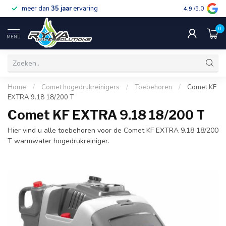
meer dan
35 jaar
ervaring
gratis verzen
4.9
/5.0
0
MENU
Home
/
Comet hogedrukreinigers
/
Toebehoren
/
Comet KF
EXTRA 9.18 18/200 T
Comet KF EXTRA 9.18 18/200 T
Hier vind u alle toebehoren voor de Comet KF EXTRA 9.18 18/200
T warmwater hogedrukreiniger.