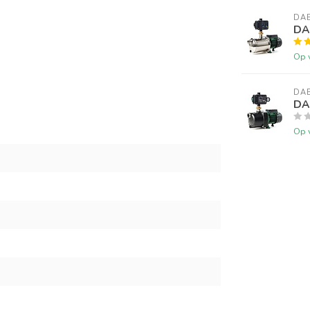
DA
DA
Op 
DA
DA
Op 
! Volledig gesloten wegens jaarlijkse vakantie 
Beste klanten,
ij zullen volledig gesloten zijn van zaterdag 15/08/2026 tot 31/08/202