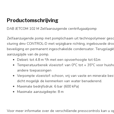
Productomschrijving
DAB JETCOM 102 M Zelfaanzuigende centrifugaalpomp
Zelfaanzuigende pomp met pomplichaam uit technopolymeer gesch
sturing dmv CONTROL-D met wijzigbare richting, ingebouwde dro
beveiliging en permanent ingeschakelde condensator. Terugslagkle
aanzuigzijde van de pomp.
Debiet: tot 4.8 m ³/h met een opvoerhoogte tot 61m
Temperatuurbereik vloeistof: van 0°C tot + 35°C voor huish
andere toepassingen
Verpompte vloeistof: schoon, vrij van vaste en minerale bes
dicht mogelijk de kenmerken van water benaderend.
Maximale bedrijfsdruk: 6 bar (600 kPa)
Maximale aanzuigdiepte: 8 m
Voor meer informatie over de verschillende presscontrols kan u op