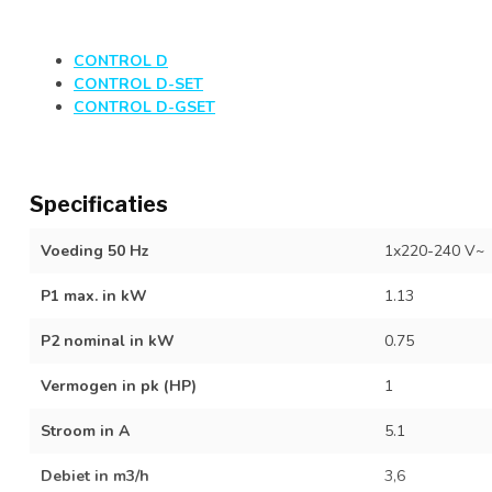
CONTROL D
CONTROL D-SET
CONTROL D-GSET
Specificaties
Voeding 50 Hz
1x220-240 V~
P1 max. in kW
1.13
P2 nominal in kW
0.75
!
Vermogen in pk (HP)
1
Stroom in A
5.1
Debiet in m3/h
3,6
W