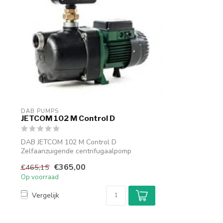
DAB PUMPS
JETCOM 102 M Control D
DAB JETCOM 102 M Control D
Zelfaanzuigende centrifugaalpomp
3.6 m³/h - max. 5....
€365,00
€465,15
Op voorraad
Vergelijk