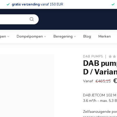
gratis verzending
vanaf 150 EUR
pen
Dompelpompen
Beregening
Blog
Merken
DAB PUMPS
DAB pump
D / Varia
€
€465,15
Vanaf
DAB JETCOM 102 M C
3.6 m³/h - max. 5.3 
Zelfaanzuigende pom