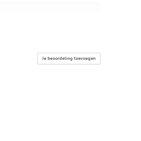
terug geopend vanaf dinsdag 1/09/2026.
Alle online orders worden nadien verzonden, mails zullen tijdens dez
periode ook niet worden beantwoord.
Je beoordeling toevoegen
ssing