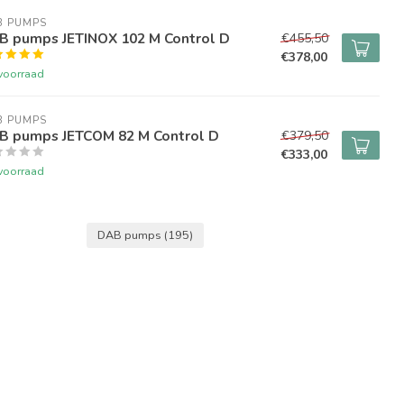
B PUMPS
B pumps JETINOX 102 M Control D
€455,50
€378,00
voorraad
B PUMPS
B pumps JETCOM 82 M Control D
€379,50
€333,00
voorraad
DAB pumps
(195)
!!
6,