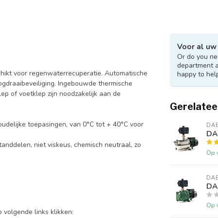
Voor al uw
Or do you nee
department 
ikt voor regenwaterrecuperatie. Automatische
happy to hel
ogdraaibeveiliging. Ingebouwde thermische
p of voetklep zijn noodzakelijk aan de
Gerelatee
oudelijke toepasingen, van 0°C tot + 40°C voor
DA
DA
tanddelen, niet viskeus, chemisch neutraal, zo
Op 
DA
DA
Op 
 volgende links klikken: