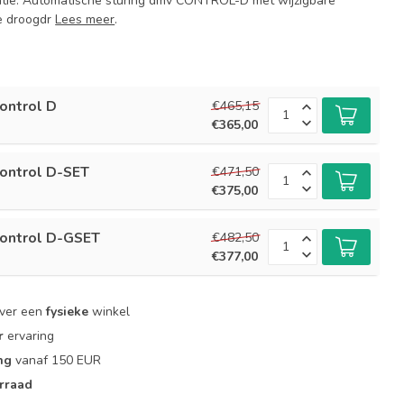
tie. Automatische sturing dmv CONTROL-D met wijzigbare
e droogdr
Lees meer
.
ontrol D
€465,15
€365,00
ontrol D-SET
€471,50
€375,00
ontrol D-GSET
€482,50
€377,00
over een
fysieke
winkel
r
ervaring
ng
vanaf 150 EUR
rraad