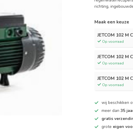
regenwaterrecupera
richting, ingebouwd
Maak een keuze
JETCOM 102 M C
Op voorraad
JETCOM 102 M C
Op voorraad
JETCOM 102 M C
Op voorraad
wij beschikken 
meer dan
35 jaa
gratis verzendi
grote
eigen voo