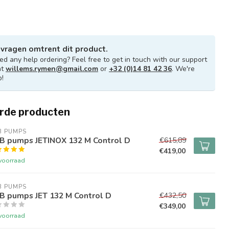
 vragen omtrent dit product.
d any help ordering? Feel free to get in touch with our support
at
willems.rymen@gmail.com
or
+32 (0)14 81 42 36
. We're
p!
rde producten
B PUMPS
B pumps JETINOX 132 M Control D
€615,89
€419,00
voorraad
B PUMPS
B pumps JET 132 M Control D
€432,50
€349,00
voorraad