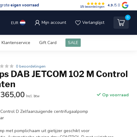
grote
eigen voorraad
4.9
/5.0
15
beoordelingen
0
Mijn account
Verlanglijst
EUR
Klantenservice
Gift Card
SALE
0 beoordelingen
s DAB JETCOM 102 M Control
nten
365,00
Op voorraad
Incl. btw
ontrol D Zelfaanzuigende centrifugaalpomp
Bar
p met pomplichaam uit gietijzer geschikt voor