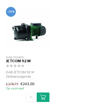
-36%
DAB PUMPS
JETCOM 92 M
DAB JETCOM 92 M
Zelfaanzuigende
centrifugaalpomp
€243,00
€378,73
Op voorraad
Zelfaanzuigende
centrifugaal...