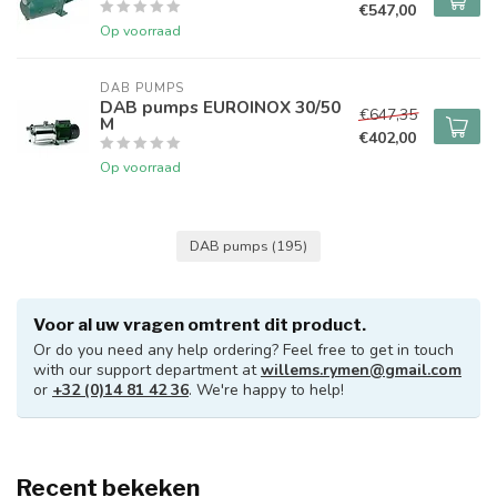
€547,00
Op voorraad
DAB PUMPS
DAB pumps EUROINOX 30/50
€647,35
M
€402,00
Op voorraad
DAB pumps
(195)
Voor al uw vragen omtrent dit product.
Or do you need any help ordering? Feel free to get in touch
with our support department at
willems.rymen@gmail.com
or
+32 (0)14 81 42 36
. We're happy to help!
Recent bekeken