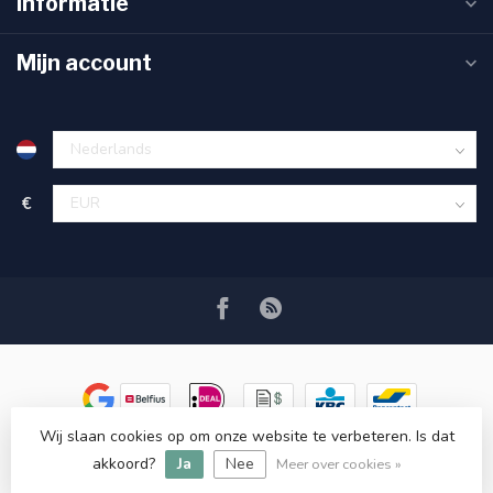
Informatie
Mijn account
€
Wij slaan cookies op om onze website te verbeteren. Is dat
© Copyright 2026 Ryva Watersolutions
- Powered by
Lightspeed
-
akkoord?
Ja
Nee
Lightspeed design
by
Dyvelopment
Meer over cookies »