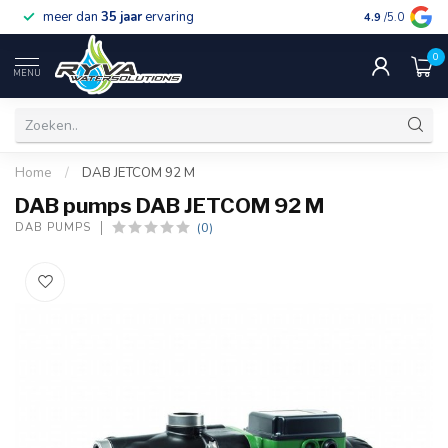
meer dan
35 jaar
ervaring
gratis verzen
4.9
/5.0
0
MENU
Home
/
DAB JETCOM 92 M
DAB pumps DAB JETCOM 92 M
(0)
DAB PUMPS