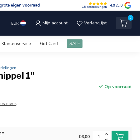
grote
eigen voorraad
4.9
/5.0
15
beoordelingen
0
Mijn account
Verlanglijst
EUR
Klantenservice
Gift Card
SALE
rdelingen
ippel 1"
Op voorraad
ees meer
.
1"
€6,00