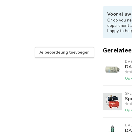
Voor al uw
Or do you nee
department 
happy to hel
Gerelatee
Je beoordeling toevoegen
DA
DA
Op 
SP
Sp
Op 
DA
DA