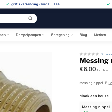
gratis verzending
vanaf 150 EUR
pen
Dompelpompen
Beregening
Blog
Merken
0 beoo
Messing n
€6,00
Incl. btw
Messing nippel 1"
L
Maak een keuze
Messing nippel 