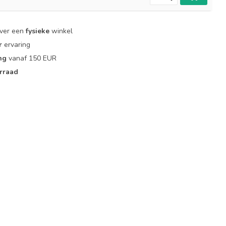
over een
fysieke
winkel
r
ervaring
ng
vanaf 150 EUR
rraad