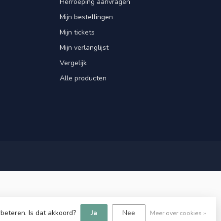
Herroeping aanvragen
Mijn bestellingen
Mijn tickets
Mijn verlanglijst
Vergelijk
Alle producten
beteren. Is dat akkoord?
Ja
Nee
Meer over cookies »
Dyvelopment