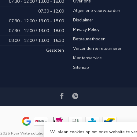
Over ons
07.30 - 12.00 / 13.00 - 18.00
Algemene voorwaarden
07.30 - 12.00
Disclaimer
07.30 - 12.00 / 13.00 - 18.00
Privacy Policy
07.30 - 12.00 / 13.00 - 18.00
Betaalmethoden
08.00 - 12.00 / 13.00 - 15.30
Verzenden & retourneren
Gesloten
Klantenservice
Sitemap
Wij slaan cookies op om onze website te ver
 2026 Ryva Watersolutions
- Powered by
Lightspeed
-
Lightspeed design
by