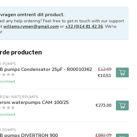
 vragen omtrent dit product.
d any help ordering? Feel free to get in touch with our support
at
willems.rymen@gmail.com
or
+32 (0)14 81 42 36
. We're
p!
rde producten
B PUMPS
B pumps Condensator 25µF - R00010362
€12,69
€10,53
voorraad
ERONI WATERPUMPS
eroni waterpumps CAM 100/25
€273,00
voorraad
B PUMPS
B pumps DIVERTRON 900
€882,09