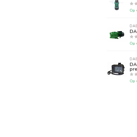
Op 
DA
DA
Op 
Gesloten op maandag 20/07/2026
DA
DA
pr
Beste klanten,
Op 
Wij zullen gesloten zijn op maandag 20/07/2026