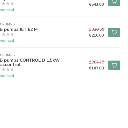
€543,00
voorraad
B PUMPS
B pumps JET 82 M
€320,65
€210,00
voorraad
B PUMPS
B pumps CONTROL D 1,5kW
€203,28
esscontrol
€107,00
voorraad