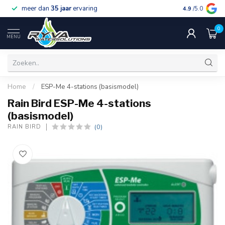
meer dan
35 jaar
ervaring
gratis verzen
4.9
/5.0
0
MENU
Home
/
ESP-Me 4-stations (basismodel)
Rain Bird ESP-Me 4-stations
(basismodel)
(0)
RAIN BIRD