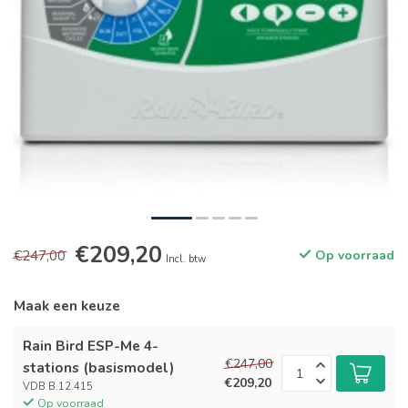
€209,20
€247,00
Op voorraad
Incl. btw
Maak een keuze
Rain Bird ESP-Me 4-
€247,00
stations (basismodel)
€209,20
VDB B.12.415
Op voorraad