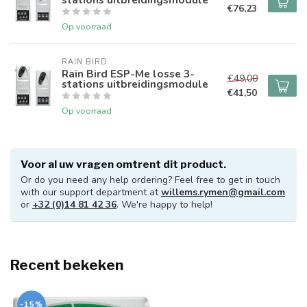
€76,23
Op voorraad
RAIN BIRD
Rain Bird ESP-Me losse 3-
€49,00
stations uitbreidingsmodule
€41,50
Op voorraad
Voor al uw vragen omtrent dit product.
Or do you need any help ordering? Feel free to get in touch
with our support department at
willems.rymen@gmail.com
or
+32 (0)14 81 42 36
. We're happy to help!
Gesloten op maandag
Recent bekeken
20/07/2026
-15%
Beste klanten,