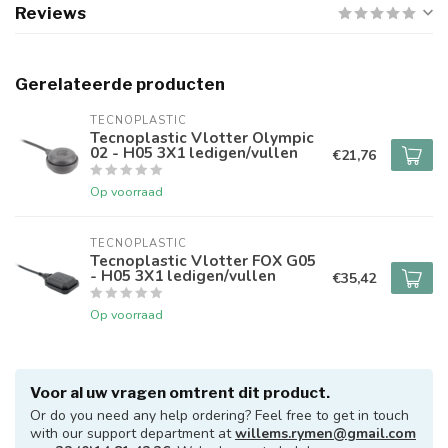
Reviews
Gerelateerde producten
TECNOPLASTIC
Tecnoplastic Vlotter Olympic
02 - H05 3X1 ledigen/vullen
€21,76
!! Volledig gesloten wegens
jaarlijkse vakantie !!
Op voorraad
Beste klanten,
TECNOPLASTIC
Tecnoplastic Vlotter FOX G05
- H05 3X1 ledigen/vullen
€35,42
Wij zullen volledig gesloten zijn van zaterdag
15/08/2026 tot 31/08/2026, terug geopend vanaf
Op voorraad
dinsdag 1/09/2026.
Alle online orders worden nadien verzonden,
mails zullen tijdens deze periode ook niet worden
Voor al uw vragen omtrent dit product.
beantwoord.
Or do you need any help ordering? Feel free to get in touch
with our support department at
willems.rymen@gmail.com