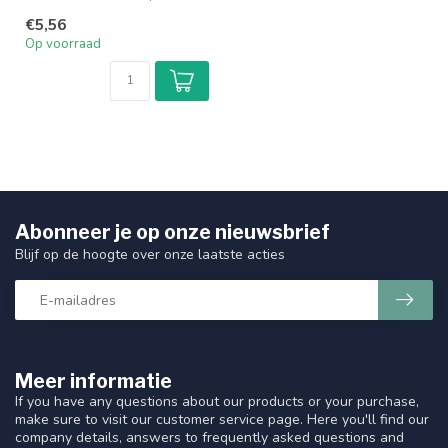
type buis en om de kabel te
€5,56
...
Op voorraad
Abonneer je op onze nieuwsbrief
Blijf op de hoogte over onze laatste acties
Meer informatie
If you have any questions about our products or your purchase,
make sure to visit our customer service page. Here you'll find our
company details, answers to frequently asked questions and