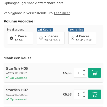
Ophangbeugel voor vlotterschakelaars
Verkrijgbaar in verschillende uitv
Lees meer
.
Volume voordeel
No discount
2%
Korting
4%
Korting
1 Piece
2 Pieces
4 Pieces
€5,56
€5,45
/ Stuk
€5,34
/ Stuk
Maak een keuze
Starfish H05
€5,56
ACCGFIX500001
Op voorraad
Starfish H07
€5,56
ACCGFIX000001
Op voorraad