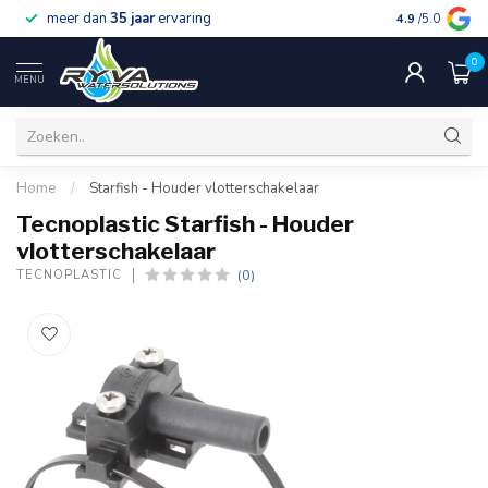
meer dan
35 jaar
ervaring
gratis verzen
4.9
/5.0
0
MENU
Home
/
Starfish - Houder vlotterschakelaar
Tecnoplastic Starfish - Houder
vlotterschakelaar
(0)
TECNOPLASTIC