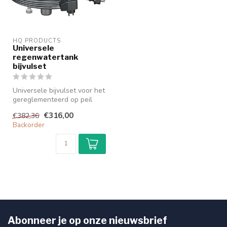
HQ PRODUCTS
Universele
regenwatertank
bijvulset
Universele bijvulset voor het
gereglementeerd op peil
houden van het
€316,00
€382,36
waterniveau...
Backorder
Abonneer je op onze nieuwsbrief