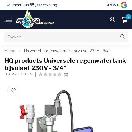
meer dan
35 jaar
ervaring
gratis verzen
4.9
/5.0
0
MENU
Home
/
Universele regenwatertank bijvulset 230V - 3/4"
HQ products Universele regenwatertank
bijvulset 230V - 3/4"
(0)
HQ PRODUCTS