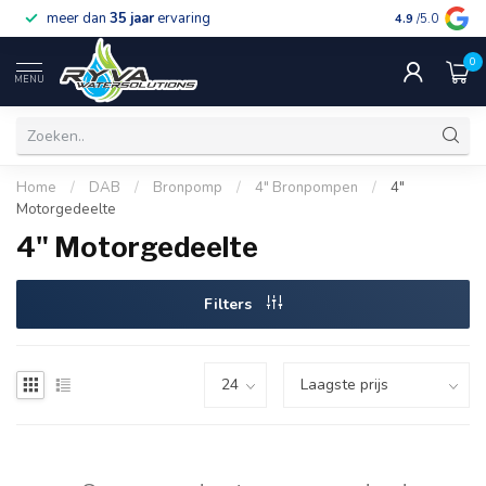
meer dan
35 jaar
ervaring
gratis verzen
4.9
/5.0
0
MENU
Home
/
DAB
/
Bronpomp
/
4" Bronpompen
/
4"
Motorgedeelte
4" Motorgedeelte
Filters