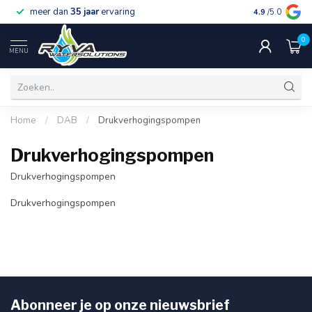
meer dan
35 jaar
ervaring
gratis verzen
4.9
/5.0
0
MENU
Home
/
DAB
/
Drukverhogingspompen
Drukverhogingspompen
Drukverhogingspompen
Drukverhogingspompen
Abonneer je op onze nieuwsbrief