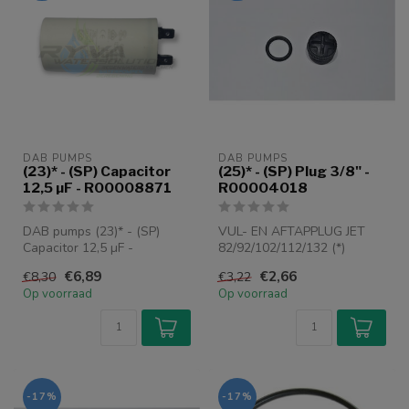
DAB PUMPS
DAB PUMPS
(23)* - (SP) Capacitor
(25)* - (SP) Plug 3/8" -
12,5 µF - R00008871
R00004018
DAB pumps (23)* - (SP)
VUL- EN AFTAPPLUG JET
Capacitor 12,5 µF -
82/92/102/112/132 (*)
R00008871
EUROINOX MODELLEN
€6,89
€2,66
€8,30
€3,22
Passend voor volgende
Op voorraad
Op voorraad
mode...
-17%
-17%