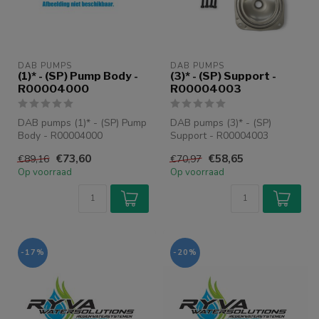
DAB PUMPS
DAB PUMPS
(1)* - (SP) Pump Body -
(3)* - (SP) Support -
R00004000
R00004003
DAB pumps (1)* - (SP) Pump
DAB pumps (3)* - (SP)
Body - R00004000
Support - R00004003
€73,60
€58,65
€89,16
€70,97
Op voorraad
Op voorraad
-17%
-20%