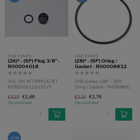
DAB PUMPS
DAB PUMPS
(26)* - (SP) Plug 3/8" -
(28)* - (SP) Oring /
R00004018
Gasket - R00008832
VUL- EN AFTAPPLUG JET
DAB pumps (28)* - (SP)
82/92/102/112/132 (*)
Oring / Gasket - R00008832
EUROINOX MODELLEN
€2,66
€2,76
€3,22
€3,32
Op voorraad
Op voorraad
-17%