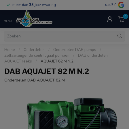
meer dan
35 jaar
ervaring
gratis verzen
4.9
/5.0
0
MENU
Home
/
Onderdelen
/
Onderdelen DAB pumps
/
Zelfaanzuigende centrifugaal pompen
/
DAB onderdelen
AQUAJET reeks
/
AQUAJET 82 M N.2
DAB AQUAJET 82 M N.2
Onderdelen DAB AQUAJET 82 M