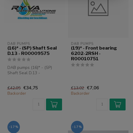
DAB PUMPS
DAB PUMPS
(16)* - (SP) Shaft Seal
(19)* - Front bearing
D.13 - R00009575
6202-2RSH -
R00010751
DAB pumps (16)* - (SP)
Shaft Seal D.13 -
R00009575
€34,75
€7,06
€42,05
€13,02
Backorder
Backorder
-17%
-17%