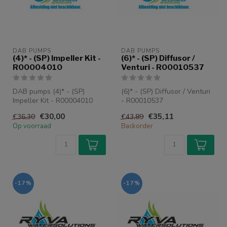
DAB PUMPS
DAB PUMPS
(4)* - (SP) Impeller Kit -
(6)* - (SP) Diffusor /
R00004010
Venturi - R00010537
DAB pumps (4)* - (SP)
(6)* - (SP) Diffusor / Venturi
Impeller Kit - R00004010
- R00010537
€30,00
€35,11
€36,30
€43,89
Op voorraad
Backorder
-17%
-17%