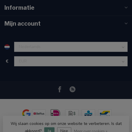
Informatie
Mijn account
€
Wij slaan cookies op om onze website te verbeteren. Is dat
© Copyright 2026 Ryva Watersolutions
- Powered by
Lightspeed
-
Lightspeed design
by
Dyvelopment
akkoord?
Ja
Nee
Meer over cookies »