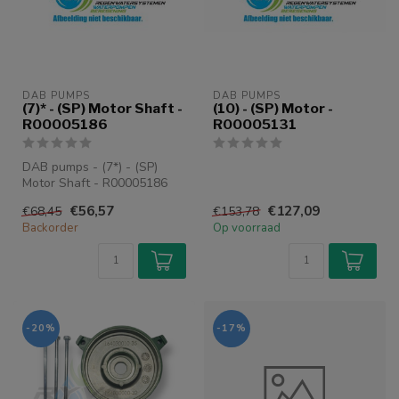
DAB PUMPS
DAB PUMPS
(7)* - (SP) Motor Shaft -
(10) - (SP) Motor -
R00005186
R00005131
DAB pumps - (7*) - (SP)
Motor Shaft - R00005186
€56,57
€127,09
€68,45
€153,78
Backorder
Op voorraad
-20%
-17%