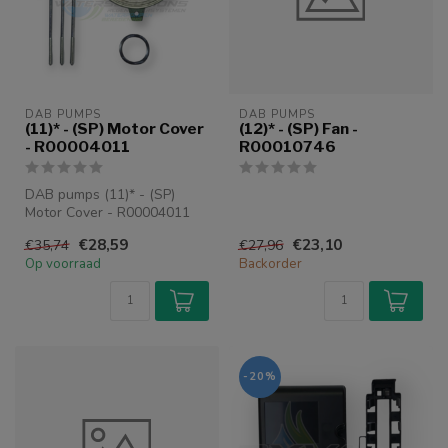
DAB PUMPS
DAB PUMPS
(11)* - (SP) Motor Cover
(12)* - (SP) Fan -
- R00004011
R00010746
DAB pumps (11)* - (SP)
Motor Cover - R00004011
€28,59
€23,10
€35,74
€27,96
Op voorraad
Backorder
-20%