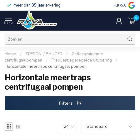
meer dan
35 jaar
ervaring
gratis verzen
4.9
/5.0
0
MENU
Home
/
SPERONI / BAUGER
/
Zelfaanzuigende
centrifugaalpompen
/
Frequentiegeregelde uitvoering
/
Horizontale meertraps centrifugaal pompen
Horizontale meertraps
centrifugaal pompen
Filters