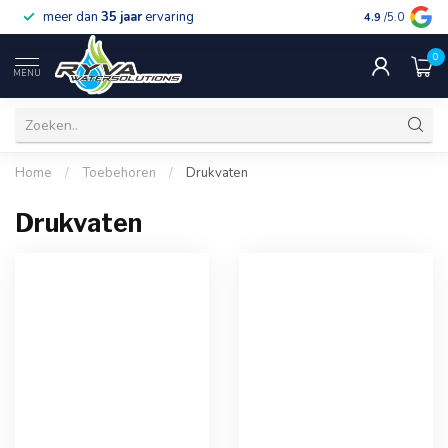
meer dan
35 jaar
ervaring
gratis verzen
4.9
/5.0
0
MENU
Home
/
Toebehoren
/
Drukvaten
Drukvaten