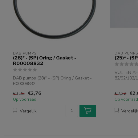
DAB PUMPS
DAB PUMPS
(28)* - (SP) Oring / Gasket -
(25)* - (
R00008832
VUL- EN A
DAB pumps (28)* - (SP) Oring / Gasket -
82/92/102/1
R00008832
EUROINOX
€2,76
€2,
€3,32
€3,22
Op voorraad
Op voorraad
Vergelijk
Vergelij