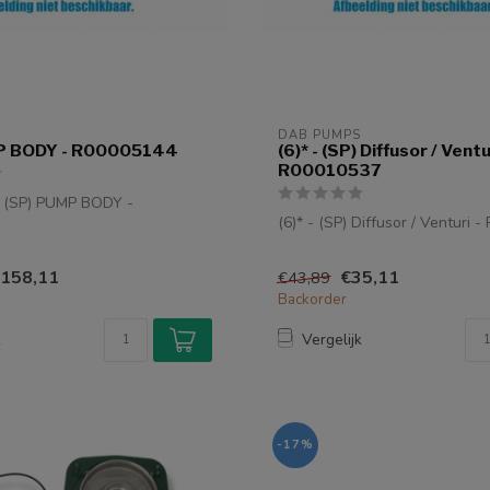
DAB PUMPS
P BODY - R00005144
(6)* - (SP) Diffusor / Ventu
R00010537
 (SP) PUMP BODY -
(6)* - (SP) Diffusor / Venturi
158,11
€35,11
€43,89
Backorder
k
Vergelijk
-17%