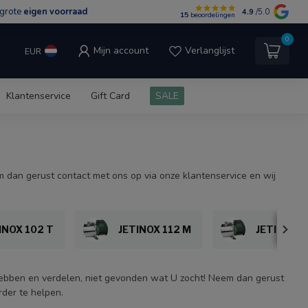
grote
eigen voorraad
4.9
/5.0
15
beoordelingen
0
Mijn account
Verlanglijst
EUR
Klantenservice
Gift Card
SALE
 dan gerust contact met ons op via onze klantenservice en wij
INOX 102 T
JETINOX 112 M
JETINOX 1
hebben en verdelen, niet gevonden wat U zocht! Neem dan gerust
rder te helpen.