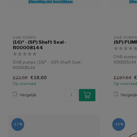
DAB PUMPS
DAB PUMPS
(16)* - (SP) Shaft Seal -
(SP) PUM
R00008144
DAB pumps
DAB pumps (16)* - (SP) Shaft Seal -
R00005144
R00008144
€18,60
€
€22,58
€197,64
Op voorraad
Op voorraad
Vergelijk
Vergelij
-17%
-20%