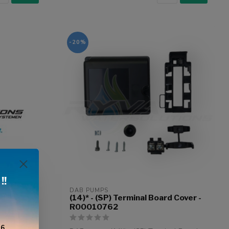
-20%
!!
DAB PUMPS
ver -
(14)* - (SP) Terminal Board Cover -
R00010762
6,