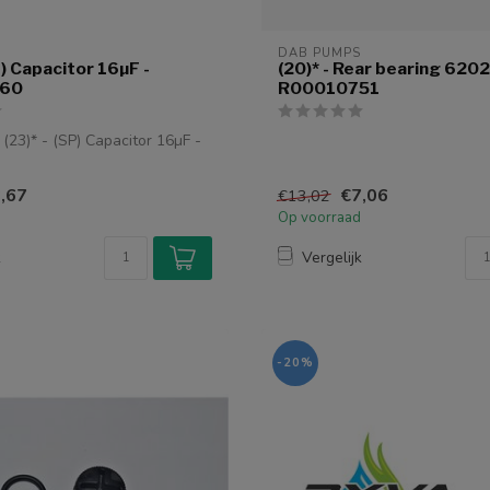
DAB PUMPS
P) Capacitor 16µF -
(20)* - Rear bearing 620
60
R00010751
23)* - (SP) Capacitor 16µF -
,67
€7,06
€13,02
Op voorraad
k
Vergelijk
-20%