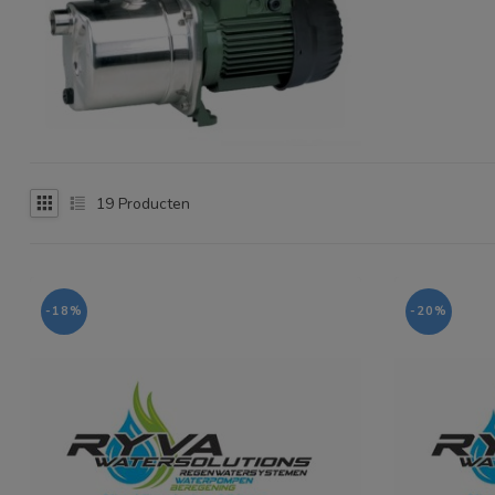
19
Producten
-18%
-20%