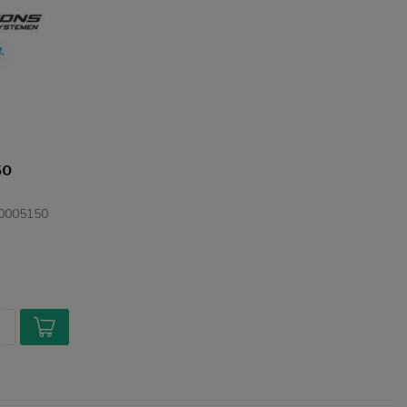
50
00005150