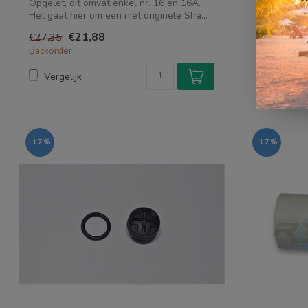
Opgelet, dit omvat enkel nr. 16 en 16A.
DAB pumps (
Het gaat hier om een niet originele Sha...
R00009575
€21,88
€3
€27,35
€42,05
Backorder
Backorder
Vergelijk
Vergelij
-17%
-17%