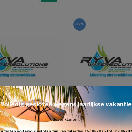
-17%
! Volledig gesloten wegens jaarlijkse vakantie 
DAB PUMPS
P) Shaft Seal D.13 -
(36)* - (SP) Shaft Seal Co
75
R00004016
Beste klanten,
ij zullen volledig gesloten zijn van zaterdag 15/08/2026 tot 31/08/202