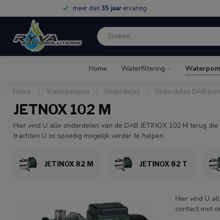
meer dan
35 jaar
ervaring
Home
Waterfiltering
Waterpom
Home
/
Waterpompen
/
Onderdelen
/
Onderdelen DAB pu
JETNOX 102 M
Hier vind U alle onderdelen van de DAB JETINOX 102 M terug die 
trachten U zo spoedig mogelijk verder te helpen.
JETINOX 82 M
JETINOX 82 T
Hier vind U a
contact met o