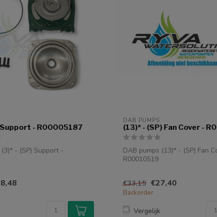
DAB PUMPS
P) Support - R00005187
(13)* - (SP) Fan Cover -
3)* - (SP) Support -
DAB pumps (13)* - (SP) Fan C
R00010519
8,48
€27,40
€33,15
Backorder
k
Vergelijk