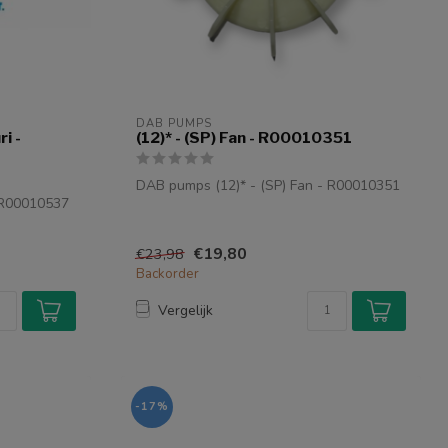
DAB PUMPS
ri -
(12)* - (SP) Fan - R00010351
DAB pumps (12)* - (SP) Fan - R00010351
 - R00010537
€19,80
€23,98
Backorder
Vergelijk
-17%