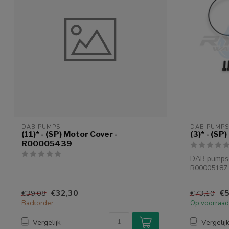
DAB PUMPS
DAB PUMPS
(11)* - (SP) Motor Cover -
(3)* - (S
R00005439
DAB pumps (
R00005187
€32,30
€5
€39,08
€73,10
Backorder
Op voorraad
Vergelijk
Vergelij