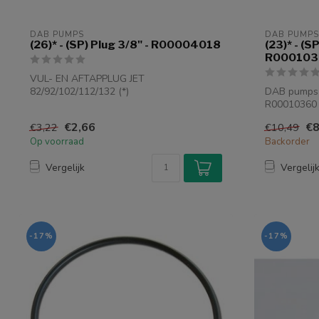
DAB PUMPS
DAB PUMPS
(26)* - (SP) Plug 3/8" - R00004018
(23)* - (S
R000103
VUL- EN AFTAPPLUG JET
82/92/102/112/132 (*)
DAB pumps (
EUROINOX MODELLEN
R00010360
€2,66
€8
€3,22
€10,49
Op voorraad
Backorder
Vergelijk
Vergelij
-17%
-17%