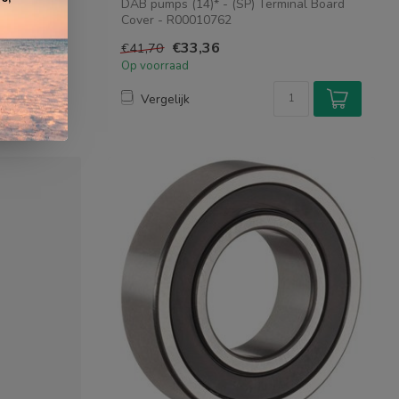
 Seal Cover
DAB pumps (14)* - (SP) Terminal Board
Cover - R00010762
Passend voor volgende m...
€33,36
€41,70
e
Op voorraad
Vergelijk