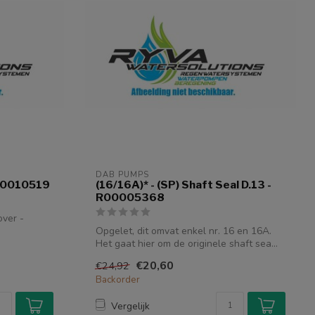
DAB PUMPS
 R00010519
(16/16A)* - (SP) Shaft Seal D.13 -
R00005368
over -
Opgelet, dit omvat enkel nr. 16 en 16A.
Het gaat hier om de originele shaft sea...
€20,60
€24,92
Backorder
Vergelijk