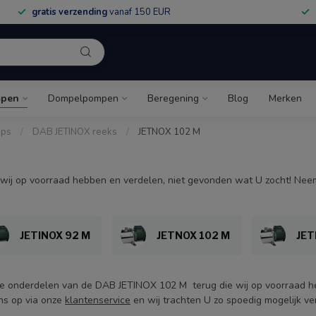
gratis verzending
vanaf 150 EUR
pen
Dompelpompen
Beregening
Blog
Merken
mps
/
DAB JETINOX reeks
/
JETNOX 102 M
wij op voorraad hebben en verdelen, niet gevonden wat U zocht! Neem
JETINOX 92 M
JETNOX 102 M
JET
lle onderdelen van de DAB JETINOX 102 M terug die wij op voorraad 
ns op via onze
klantenservice
en wij trachten U zo spoedig mogelijk ve