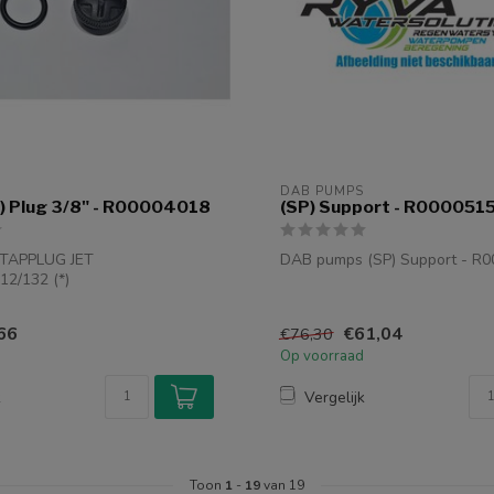
DAB PUMPS
SP) Plug 3/8" - R00004018
(SP) Support - R000051
FTAPPLUG JET
DAB pumps (SP) Support - R
12/132 (*)
 MODELLEN
66
€61,04
€76,30
Op voorraad
k
Vergelijk
Toon
1
-
19
van 19