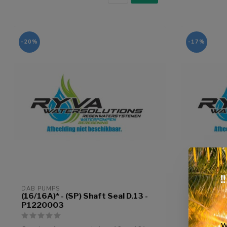
-20%
-17%
!
DAB PUMPS
DAB PUMPS
(16/16A)* - (SP) Shaft Seal D.13 -
(16)* - (S
P1220003
R000095
W