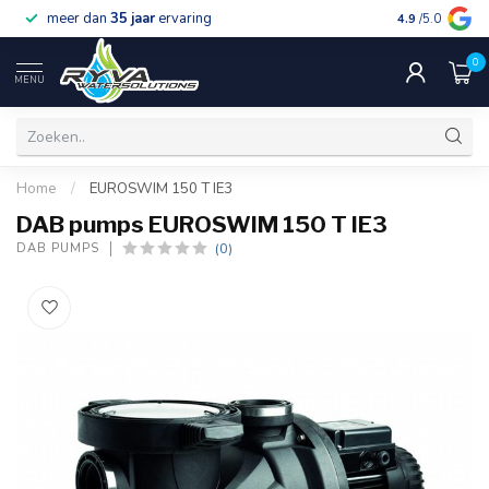
meer dan
35 jaar
ervaring
gratis verzen
4.9
/5.0
0
MENU
Home
/
EUROSWIM 150 T IE3
DAB pumps EUROSWIM 150 T IE3
(0)
DAB PUMPS