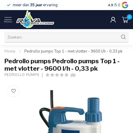
meer dan
35 jaar
ervaring
gratis verzen
4.9
/5.0
0
MENU
Home
/
Pedrollo pumps Top 1 - met vlotter - 9600 l/h - 0,33 pk
Pedrollo pumps Pedrollo pumps Top 1 -
met vlotter - 9600 l/h - 0,33 pk
(0)
PEDROLLO PUMPS