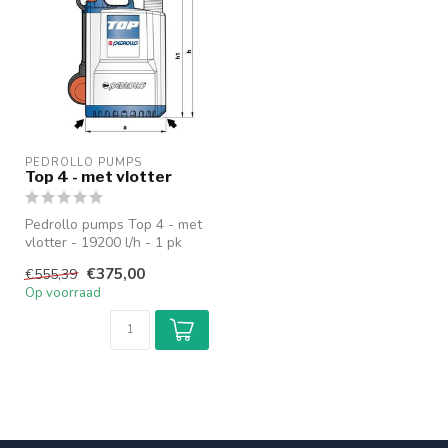
PEDROLLO PUMPS
Top 4 - met vlotter
Pedrollo pumps Top 4 - met
vlotter - 19200 l/h - 1 pk
Waaier: technopolymeer
€375,00
€555,39
P...
Op voorraad