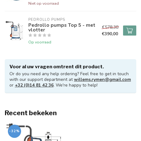
Niet op voorraad
PEDROLLO PUMPS
Pedrollo pumps Top 5 - met
€578,38
vlotter
€390,00
Gesloten op maandag
Op voorraad
20/07/2026
Beste klanten,
Voor al uw vragen omtrent dit product.
Or do you need any help ordering? Feel free to get in touch
Wij zullen gesloten zijn op maandag 20/07/2026
with our support department at
willems.rymen@gmail.com
or
+32 (0)14 81 42 36
. We're happy to help!
Recent bekeken
-32%