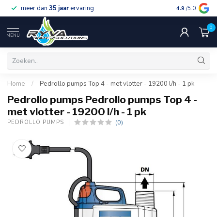
meer dan
35 jaar
ervaring
gratis verzen
4.9
/5.0
0
MENU
Home
/
Pedrollo pumps Top 4 - met vlotter - 19200 l/h - 1 pk
Pedrollo pumps Pedrollo pumps Top 4 -
met vlotter - 19200 l/h - 1 pk
(0)
PEDROLLO PUMPS