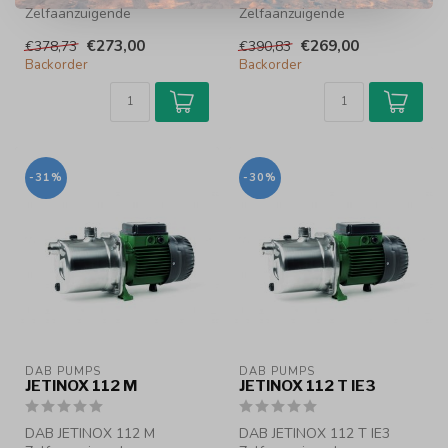
Zelfaanzuigende
Zelfaanzuigende
centrifugaalpomp
centrifugaalpomp
€273,00
€269,00
€378,73
€390,83
Zelfaanzuigende
Zelfaanzuigende centrifu...
Backorder
Backorder
centrifugaal...
-31%
-30%
DAB PUMPS
DAB PUMPS
JETINOX 112 M
JETINOX 112 T IE3
DAB JETINOX 112 M
DAB JETINOX 112 T IE3