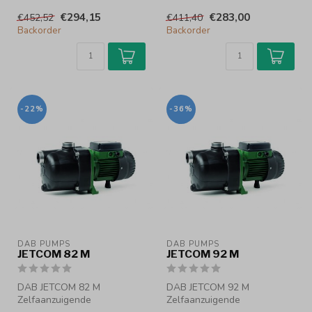
centrifugaalpomp
centrifugaalpomp
€294,15
€283,00
€452,52
€411,40
Zelfaanzuigende
Zelfaanzuigende centrifu...
Backorder
Backorder
centrifugaal...
-22%
-36%
DAB PUMPS
DAB PUMPS
JETCOM 82 M
JETCOM 92 M
DAB JETCOM 82 M
DAB JETCOM 92 M
Zelfaanzuigende
Zelfaanzuigende