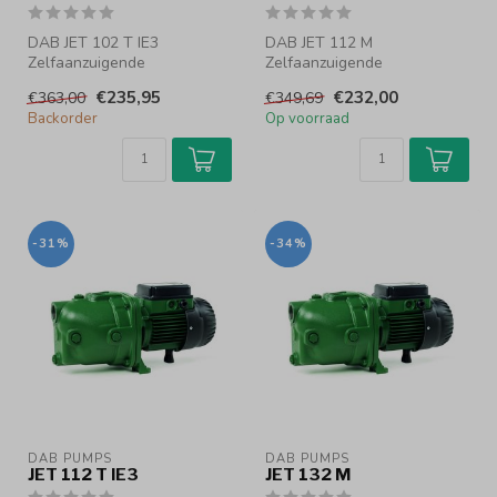
DAB JET 102 T IE3
DAB JET 112 M
Zelfaanzuigende
Zelfaanzuigende
centrifugaalpomp
centrifugaalpomp
€235,95
€232,00
€363,00
€349,69
Zelfaanzuigende
Backorder
Op voorraad
centrifugaal...
Zelfaanzuigende
centrifugaalpo...
-31%
-34%
DAB PUMPS
DAB PUMPS
JET 112 T IE3
JET 132 M