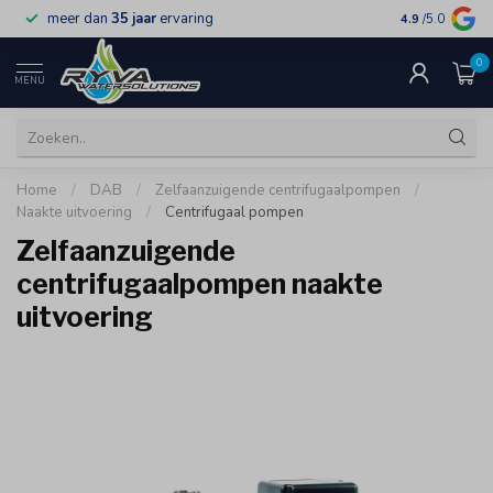
meer dan
35 jaar
ervaring
gratis verzen
4.9
/5.0
0
MENU
Home
/
DAB
/
Zelfaanzuigende centrifugaalpompen
/
Naakte uitvoering
/
Centrifugaal pompen
Zelfaanzuigende
centrifugaalpompen naakte
uitvoering