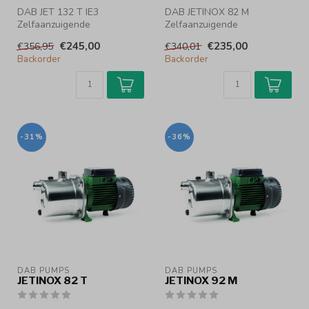
DAB JET 132 T IE3
DAB JETINOX 82 M
Zelfaanzuigende
Zelfaanzuigende
centrifugaalpomp
centrifugaalpomp
€245,00
€235,00
€356,95
€340,01
Zelfaanzuigende
3.6 m³/h -max. 4.7 Bar
Backorder
Backorder
centrifugaa...
Zel...
-31%
-36%
DAB PUMPS
DAB PUMPS
JETINOX 82 T
JETINOX 92 M