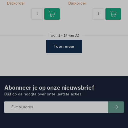
Backorder
Backorder
Zelfaanzuigende
Zelfaanzuigende centrif...
centrifugaa...
Toon
1
-
24
van 32
Toon meer
Abonneer je op onze nieuwsbrief
Blijf op de hoogte over onze laatste acties