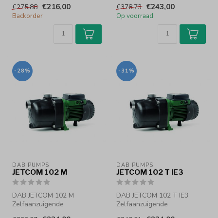
centrifugaalpomp
centrifugaalpomp
€216,00
€243,00
€275,88
€378,73
3.6 m³/h - max. 4.7 Bar
Backorder
Op voorraad
Zelfaanzuigende
Zel...
centrifugaal...
-28%
-31%
DAB PUMPS
DAB PUMPS
JETCOM 102 M
JETCOM 102 T IE3
DAB JETCOM 102 M
DAB JETCOM 102 T IE3
Zelfaanzuigende
Zelfaanzuigende
centrifugaalpomp
centrifugaalpomp