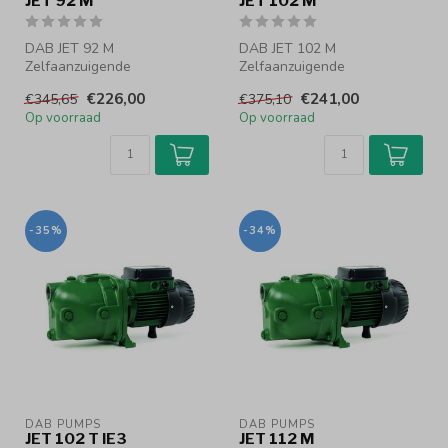
JET 92 M
JET 102 M
DAB JET 92 M
DAB JET 102 M
Zelfaanzuigende
Zelfaanzuigende
centrifugaalpomp
centrifugaalpomp
€226,00
€241,00
€345,65
€375,10
Zelfaanzuigende
Zelfaanzuigende
Op voorraad
Op voorraad
centrifugaalpompe...
centrifugaalpomp...
-35%
-34%
DAB PUMPS
DAB PUMPS
JET 102 T IE3
JET 112 M