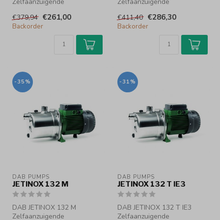
Zelfaanzuigende
Zelfaanzuigende
centrifugaalpomp
centrifugaalpomp
€261,00
€286,30
€379,94
€411,40
Backorder
Backorder
Zelfaanzuigende centrifuga...
Zelfaanzuigende centri...
-35%
-31%
DAB PUMPS
DAB PUMPS
JETINOX 132 M
JETINOX 132 T IE3
DAB JETINOX 132 M
DAB JETINOX 132 T IE3
Zelfaanzuigende
Zelfaanzuigende