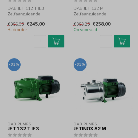
DAB JET 112 T IE3
DAB JET 132 M
Zelfaanzuigende
Zelfaanzuigende
centrifugaalpomp
centrifugaalpomp
€245,00
€258,00
€356,95
€393,25
Zelfaanzuigende
Backorder
Op voorraad
Zelfaanzuigende centrifuga...
centrifugaalpom...
-31%
-31%
DAB PUMPS
DAB PUMPS
JET 132 T IE3
JETINOX 82 M