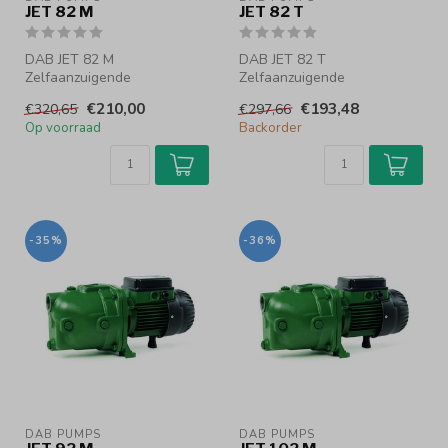
JET 82 M
JET 82 T
DAB JET 82 M
DAB JET 82 T
Zelfaanzuigende
Zelfaanzuigende
centrifugaalpomp
centrifugaalpomp
€210,00
€193,48
€320,65
€297,66
3.6 m³/h - max. 4.7 Bar
3.6 m³/h - max. 4.7 Bar
Op voorraad
Backorder
Zelfaa...
Zelfaa...
-35%
-36%
DAB PUMPS
DAB PUMPS